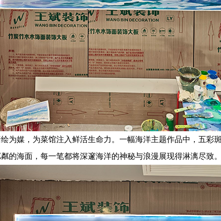
墙绘为媒，为菜馆注入鲜活生命力。一幅海洋主题作品中，五彩
粼粼的海面，每一笔都将深邃海洋的神秘与浪漫展现得淋漓尽致