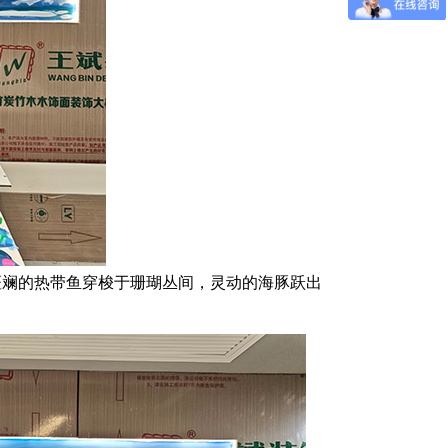
斑斓的热带鱼穿梭于珊瑚丛间，灵动的海豚跃出
。