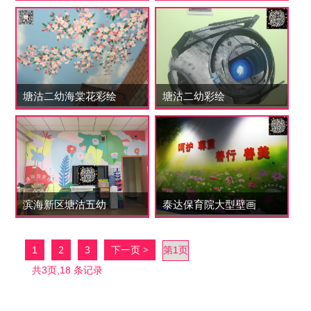
塘沽二幼海棠花彩绘
塘沽二幼彩绘
滨海新区塘沽五幼
泰达保育院大型壁画
2
3
下一页 >
1
共3页,18 条记录