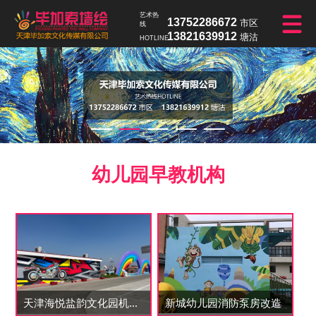
艺术热
13752286672
市区
线
13821639912
塘沽
HOTLINE
幼儿园早教机构
天津海悦盐韵文化园机车绘画
新城幼儿园消防泵房改造